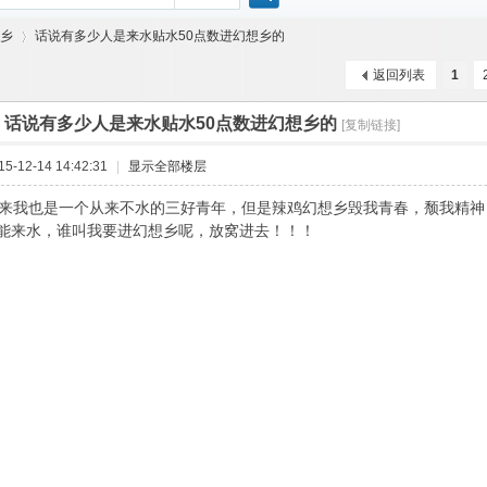
搜
乡
话说有多少人是来水贴水50点数进幻想乡的
返回列表
1
索
]
话说有多少人是来水贴水50点数进幻想乡的
[复制链接]
›
-12-14 14:42:31
|
显示全部楼层
39:}本来我也是一个从来不水的三好青年，但是辣鸡幻想乡毁我青春，颓我
能来水，谁叫我要进幻想乡呢，放窝进去！！！