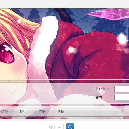
用户名
密码
扩展
排行
广播
淘帖
帖子