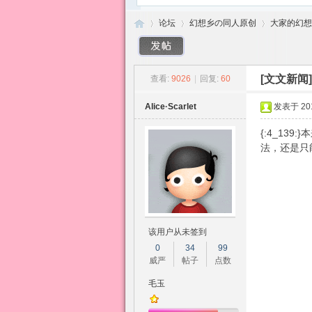
论坛
幻想乡の同人原创
大家的幻想
[文文新闻
查看:
9026
|
回复:
60
东
»
›
›
Alice·Scarlet
发表于 2015
{:4_1
法，还是只
方
该用户从未签到
0
34
99
威严
帖子
点数
毛玉