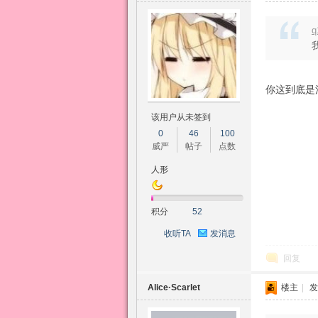
q
你这到底是
该用户从未签到
0
46
100
威严
帖子
点数
人形
积分
52
收听TA
发消息
回复
Alice·Scarlet
楼主
|
发