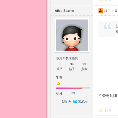
回复
Alice·Scarlet
楼主
|
发
红
该用户从未签到
0
34
99
威严
帖子
点数
毛玉
积分
39
不管走到哪
收听TA
发消息
回复