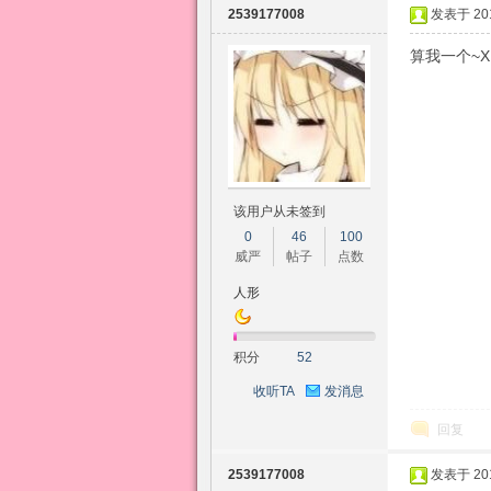
2539177008
发表于 2015
算我一个~X
该用户从未签到
0
46
100
威严
帖子
点数
人形
积分
52
收听TA
发消息
回复
2539177008
发表于 2015