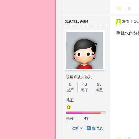
回复
q1979109484
发表于 2015
手机水的好
该用户从未签到
0
43
98
威严
帖子
点数
毛玉
积分
43
收听TA
发消息