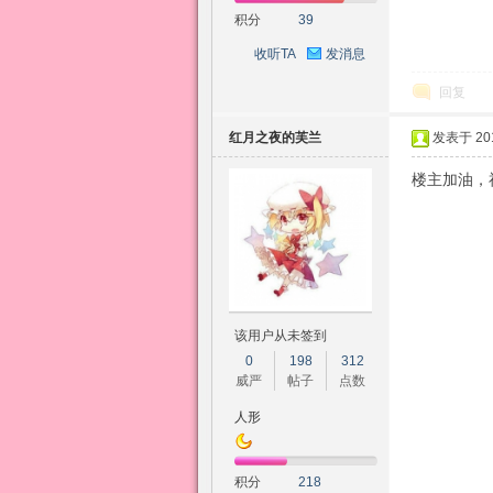
积分
39
收听TA
发消息
幻
回复
红月之夜的芙兰
发表于 2015
楼主加油，
想
该用户从未签到
0
198
312
威严
帖子
点数
人形
积分
218