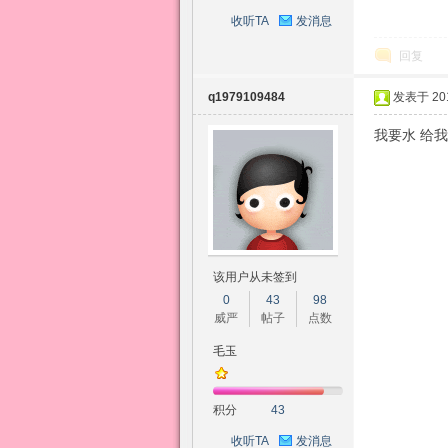
收听TA
发消息
乡
回复
q1979109484
发表于 2015
我要水 给
该用户从未签到
0
43
98
威严
帖子
点数
毛玉
积分
43
收听TA
发消息