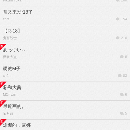
KazimiYuka
200
哥又来发r18了
cnfs
154
【R-18】
鬼畜战士
210
あっつい～
伊吹大盗
8
调教M子
cnfs
83
⑨和大酱
MCnyan
6
最近画的。
宝月茜
5
难绷的，露娜