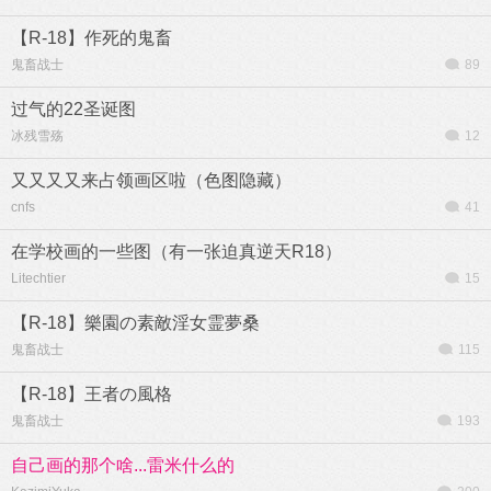
【R-18】作死的鬼畜
鬼畜战士
89
过气的22圣诞图
冰残雪殇
12
又又又又来占领画区啦（色图隐藏）
cnfs
41
在学校画的一些图（有一张迫真逆天R18）
Litechtier
15
【R-18】樂園の素敵淫女霊夢桑
鬼畜战士
115
【R-18】王者の風格
鬼畜战士
193
自己画的那个啥...雷米什么的