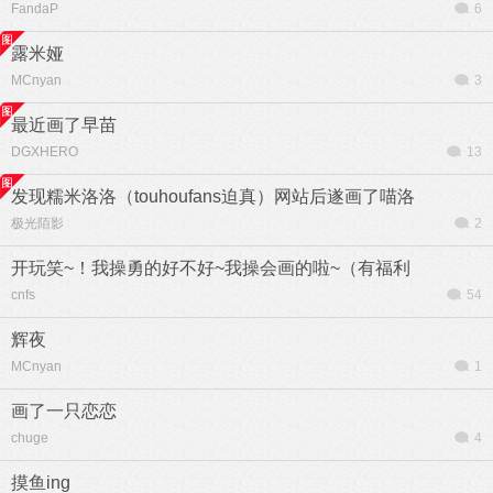
FandaP
6
露米娅
MCnyan
3
最近画了早苗
DGXHERO
13
发现糯米洛洛（touhoufans迫真）网站后遂画了喵洛
极光陌影
2
开玩笑~！我操勇的好不好~我操会画的啦~（有福利
cnfs
54
辉夜
MCnyan
1
画了一只恋恋
chuge
4
摸鱼ing