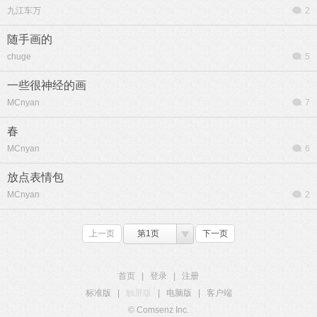
九江车万
2
随手画的
chuge
5
一些很神经的画
MCnyan
7
春
MCnyan
6
放点表情包
MCnyan
2
上一页
第1页
下一页
首页
|
登录
|
注册
标准版
|
触屏版
|
电脑版
|
客户端
© Comsenz Inc.