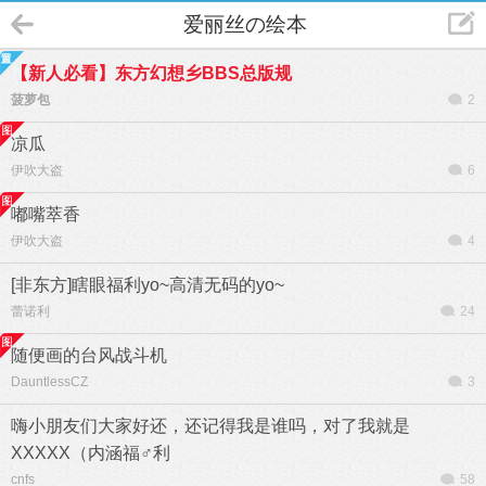
爱丽丝の绘本
【新人必看】东方幻想乡BBS总版规
菠萝包
2
凉瓜
伊吹大盗
6
嘟嘴萃香
伊吹大盗
4
[非东方]瞎眼福利yo~高清无码的yo~
蕾诺利
24
随便画的台风战斗机
DauntlessCZ
3
嗨小朋友们大家好还，还记得我是谁吗，对了我就是
XXXXX（内涵福♂利
cnfs
58