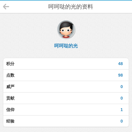
呵呵哒的光的资料
呵呵哒的光
积分
48
点数
98
威严
0
贡献
0
信仰
1
经验
0