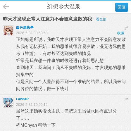
幻想乡大温泉
回复
昨天才发现正常人注意力不会随意发散的我
看全部
白色黑执事
#
1
2026-5-31 09:50:58
收藏
正如标题所说，我昨天才发现正常人注意力不会随意发散
从我有记忆开始，我的思维就很容易发散，漫无边际的思
考（神游），有时甚至达到失眠的情况
经常是我在想一件事的时候还进行着胡思乱想
直到昨天，我询问了我从不失眠的我妈，才发现她的思维
挺集中的
但是只问一个人显然得不到一个准确的结果，所以我来问
问各位的情况，做一下统计
FandaP
#
2
2026-5-31 19:09:12
虽然这里确实没啥主题，但把这里当做水区有点过分
了……
@MCnyan
移动一下