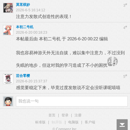
莫茗棋妙
#
3
2026-6-5 16:14:12
注意力发散式创造性的表现！
本初二号机
#
4
2026-6-20 00:18:23
本帖最后由 本初二号机 于 2026-6-20 00:22 编辑
我也容易神游天外无法自拔，难以集中注意力，不过没到
失眠的地步，但这对我的学习造成了不小的困扰
芸合零樱
#
5
2026-6-20 15:37:37
感觉要稳定下来，毕竟过度发散说不定会没听课呢嘻嘻
首页
|
登录
|
注册
标准版
|
触屏版
|
电脑版
|
客户端
© Comsenz Inc.