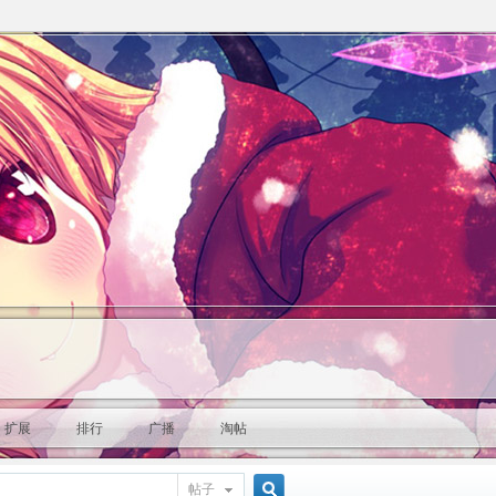
扩展
排行
广播
淘帖
帖子