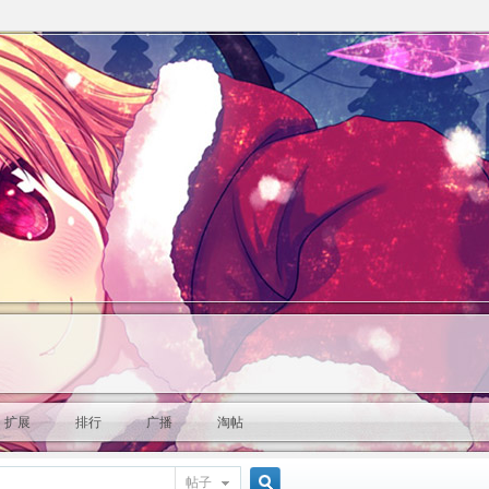
扩展
排行
广播
淘帖
帖子