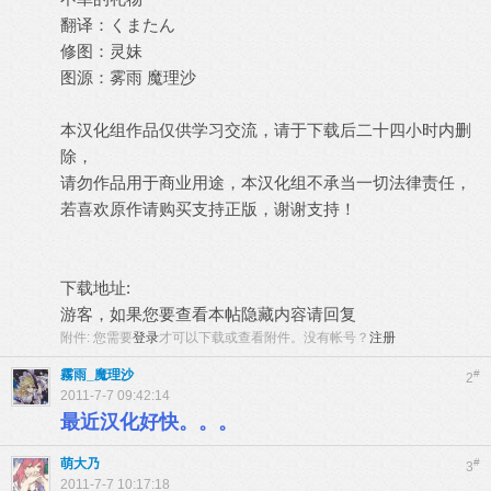
翻译：くまたん
修图：灵妹
图源：雾雨 魔理沙
本汉化组作品仅供学习交流，请于下载后二十四小时内删
除，
请勿作品用于商业用途，本汉化组不承当一切法律责任，
若喜欢原作请购买支持正版，谢谢支持！
下载地址:
游客，如果您要查看本帖隐藏内容请
回复
附件:
您需要
登录
才可以下载或查看附件。没有帐号？
注册
霧雨_魔理沙
#
2
2011-7-7 09:42:14
最近汉化好快。。。
萌大乃
#
3
2011-7-7 10:17:18