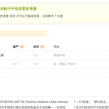
本帖子中包含更多资源
您需要
登录
才可以下载或查看，没有帐号？
注册
威严
+2
信仰
+2
理由
黑儀
+ 1
表妹好萌
+ 2
+ 1
是、增加人气吗？
THD v0977f2 (TouHou Defence of the shrines)
•
（YY彩蛋）『梦幻馆主』幽
特为手残党们推出恋恋的热血非主流攻略——仅供坑
•
东方幻想乡DOTS尼尼尼|THDn3 