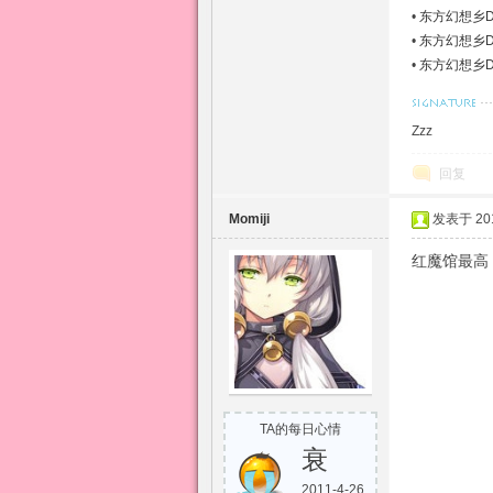
•
东方幻想乡D
•
东方幻想乡DOTS
Ninini)
•
东方幻想乡DOTS|
Zzz
回复
Momiji
发表于 2010
红魔馆最高
TA的每日心情
衰
2011-4-26