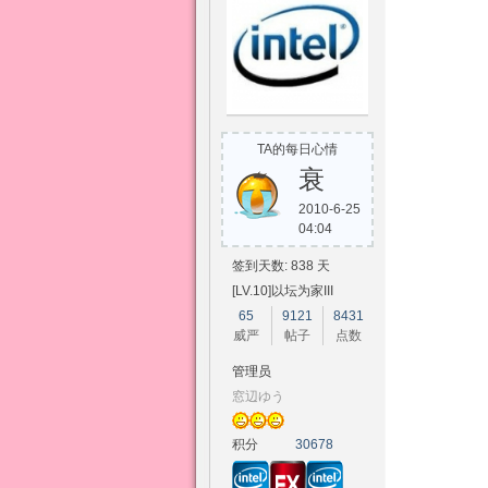
TA的每日心情
衰
2010-6-25
04:04
签到天数: 838 天
[LV.10]以坛为家III
65
9121
8431
威严
帖子
点数
管理员
窓辺ゆう
积分
30678