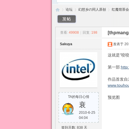
论坛
幻想乡の同人原创
红魔馆茶会
[thpm
查看:
49908
|
回复:
198
东
»
›
›
Sakuya
发表于 2010
这就是"咬
第一部:
http
作品首发自
www.touhou
方
TA的每日心情
预览图
衰
2010-6-25
04:04
签到天数: 838 天