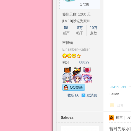
17:38
签到天数: 1260 天
[LV.10]以坛为家III
58
5万
10万
威严
帖子
点数
吉祥物
Einsalben-Katzen
积分
68829
Fallen
收听TA
发消息
回复
Sakuya
楼主
|
发
暂时先放水