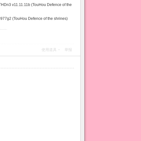
v11.11.11b (TouHou Defence of the
2 (TouHou Defence of the shrines)
使用道具
举报