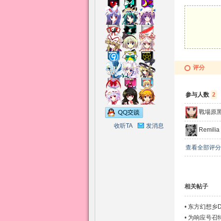
乡
评分
参与人数
2
戰場原
收听TA
发消息
Remilia
查看全部评分
相关帖子
•
东方幻想乡DOTS|
•
为响应号召