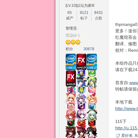
[LV.10]以坛为家III
65
9121
8431
威严
帖子
点数
幻
thpmanga0
管理员
更多！迷你
窓辺ゆう
红魔馆茶会
翻译、修图：
积分
30678
校对：Remil
本组作品只
请在下载2
首发自:
www
想
转帖请保留
本地下载
http://www
115下
http://u.11
爱好者
,
东