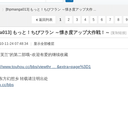
搜
[thpmanga013] もっと！ちびフラン ～懐き度アップ大作 ...
返回列表
1
2
3
4
5
6
7
8
9
索
anga013] もっと！ちびフラン ～懐き度アップ大作戦！～
[复制链接]
›
-11-24 07:48:34
|
显示全部楼层
咬芙兰"的第二部哦~欢迎有爱的继续收藏
://www.touhou.cc/bbs/viewthr ... &extra=page%3D1
东方幻想乡 转载请注明出处
.cc/bbs