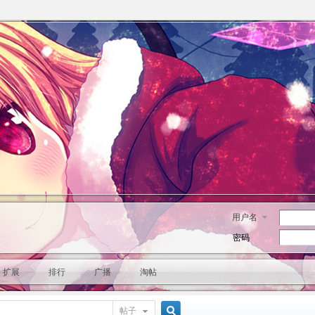
用户名
密码
扩展
排行
广播
淘帖
帖子