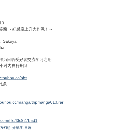
13
芙蘭 ～好感度上升大作戰！～
Sakuya
ia
作为日语爱好者交流学习之用
4小时内自行删除
.touhou.cc/bbs
此条
.touhou.cc/manga/thpmanga013.rar
5.com/file/f3c927b5d1
方幻想
,
好感度
,
日语