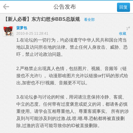
公告发布
回复
【新人必看】东方幻想乡BBS总版规
看全部
菠萝包
#
1
2010-8-25 11:28:41
收藏
1.在论坛的一切行为，均必须遵守中华人民共和国台湾当
地以及访问所在地的法律。禁止任何人身攻击、威胁、恐
吓，禁止讨论政治问题。
2.严格禁止出现真人色情，包括图片、视频、音频等（链
接也不允许!）。动漫那啥图片允许以链接or打码的形式给
出,加密也不行!视频、音频更不可以。
3.在论坛参与讨论的时候，用词请注意保持冷静、客观、
中立的态度。任何带有过度褒意或贬义的词，都请务必慎
重使用。请学会互相尊重他人、尊重客观事实。 所有的涉
及到与可能涉及到的过激.战.喷.嘲.辱.恐帖都将被直接删
除,过激的言语可能导致你的ID被直接删除。