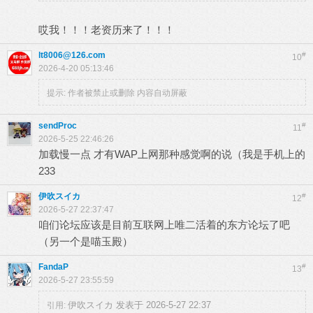
哎我！！！老资历来了！！！
lt8006@126.com
#
10
2026-4-20 05:13:46
提示:
作者被禁止或删除 内容自动屏蔽
sendProc
#
11
2026-5-25 22:46:26
加载慢一点 才有WAP上网那种感觉啊的说（我是手机上的
233
伊吹スイカ
#
12
2026-5-27 22:37:47
咱们论坛应该是目前互联网上唯二活着的东方论坛了吧
（另一个是喵玉殿）
FandaP
#
13
2026-5-27 23:55:59
伊吹スイカ 发表于 2026-5-27 22:37
引用: