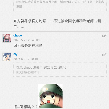
咱们论坛应该是目前互联网上唯二活着的东方论坛了吧（另一个是喵
玉殿）
东方符斗祭官方论坛……不过被全国小姐和胖老师占领
了……
chuge
#
14
2026-5-29 20:46:09
因为服务器在湾湾
i9y
#
15
2026-6-2 17:10:10
chuge 发表于 2026-5-29 20:46
引用:
因为服务器在湾湾
這...這樣嗎？？