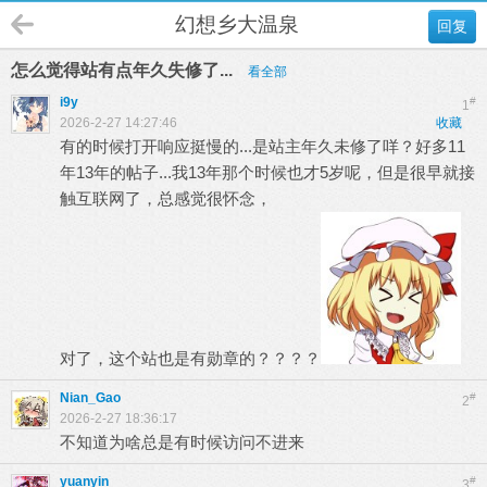
幻想乡大温泉
回复
怎么觉得站有点年久失修了...
看全部
i9y
#
1
2026-2-27 14:27:46
收藏
有的时候打开响应挺慢的...是站主年久未修了咩？好多11
年13年的帖子...我13年那个时候也才5岁呢，但是很早就接
触互联网了，总感觉很怀念，
对了，这个站也是有勋章的？？？？
Nian_Gao
#
2
2026-2-27 18:36:17
不知道为啥总是有时候访问不进来
yuanyin
#
3