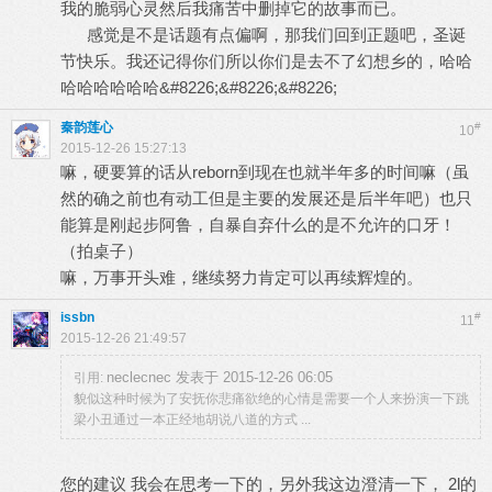
我的脆弱心灵然后我痛苦中删掉它的故事而已。
感觉是不是话题有点偏啊，那我们回到正题吧，圣诞
节快乐。我还记得你们所以你们是去不了幻想乡的，哈哈
哈哈哈哈哈哈&#8226;&#8226;&#8226;
秦韵莲心
#
10
2015-12-26 15:27:13
嘛，硬要算的话从reborn到现在也就半年多的时间嘛（虽
然的确之前也有动工但是主要的发展还是后半年吧）也只
能算是刚起步阿鲁，自暴自弃什么的是不允许的口牙！
（拍桌子）
嘛，万事开头难，继续努力肯定可以再续辉煌的。
issbn
#
11
2015-12-26 21:49:57
neclecnec 发表于 2015-12-26 06:05
引用:
貌似这种时候为了安抚你悲痛欲绝的心情是需要一个人来扮演一下跳
梁小丑通过一本正经地胡说八道的方式 ...
您的建议 我会在思考一下的，另外我这边澄清一下， 2l的