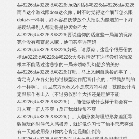
&#8226;&#8226;&#8226;thd2的话&#8226;&#8226;&#8226;
而且这个游戏跟dota这么像，时不时觉得这个细节怎么跟
dota不一样啊，好不容易妖梦放个大招以为能增加一下好
感度结果别人都觉得是抄袭剑圣大
&#8226;&#8226;&#8226;要说信仰的话这些一局游的玩家
完全没有积蓄起来嘛，他们甚至连莲妈
&#8226;&#8226;&#8226;好吧，请原谅，这是个很恶俗的
梗&#8226;&#8226;&#8226;大多数情况下这些尝鲜的玩家
根本不能透过这悲惨的一局来领略到幻想乡的美好
&#8226;&#8226;&#8226;好吧，马上又到自助餐的事了，
肯定有人在各处抱怨过模型动作配音什么的，“跟我梦到的
不一样啊”。 而且东方dots又不是东方符斗祭，技能设计肯
定跟原作有出入（不过勇仪那个大招还是理解不能
&#8226;&#8226;&#8226;），随便做成什么样子都会有一
群人爽一群人不爽（反正我就经常不爽
&#8226;&#8226;&#8226;）。人物形象与理想形象差距导
致游玩的时候代入感极差，就好像你习惯了触手恋恋突然
有一天她改用柴刀你内心肯定是翻江倒海
&#8226;&#8226;&#8226;而且dota类游戏胜负因素过重，