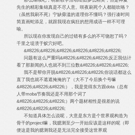
先生的精彩集锦真是不尽人意。咲夜刷死个人都能吹咯？
（虽然我刷不死）宁缺毋滥的道理你不懂吗？强行凑时间
简直画蛇添足，就跟我现在疯狂的想用成语一样不可理
喻。
所以现在你发现自己的过错有多么的不可饶恕了吗？
千里之堤溃于蚁穴好吧。
&#8226;&#8226;&#8226;&#8226;&#8226;&#8226;
问题有这么严重吗&#8226;&#8226;&#8226;反正我估计
看了那新闻的人也就不到三位数&#8226;&#8226;&#8226;
我不是帮你开脱&#8226;&#8226;&#8226;你说话都这么
直了我也就不遮遮掩掩的了（大不了今后换个号嘛
&#8226;&#8226;&#8226;），我是觉得东方跟dota（总有
人带moba节奏我还是不用那个词了
&#8226;&#8226;&#8226;）两个题材相性是很差的说
&#8226;&#8226;&#8226;
不知道具体怎么说呢，大意是东方是个世界观构造为
骨干的project嘛，我臆测至少一开始应该是这样的呢（即
便这是我的臆测我还是无法完全接受这世界观