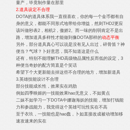
量产，毕竟制作量在那里
2.道具设定不合理
DOTA的道具体系我一直很喜欢，你的每一个金币都有自
身的意义，都能不同形式地带给你增益，然则THD2更应
该叫做秒表2，相机2，傲娇2。而一味的削弱肯定不是出
路，增加道具多样性才能做到像DOTA那样的
动态平衡
另外，部分道具真心可以说是没有见人出过，碎骨笛？神
便当？气球？卜好意思，我不知道这是什么
还有，特别不能理解THD高级物品属性反而低的设定，3
种便当奇妙的配方简直是个笑话
希望下个大更新能去掉这些不合理的地方，增加新道具
3.英雄技能设计不合理
部分技能成长性，效果实在鸡肋
例如四季映姬的一技能效果hao无意义，不如黄点
二妹不如学习一下DOTA中娜迦海妖的技能，增加打钱能
力和参战能力，我觉得这个英雄可玩性实在不高
至于衣玖，一技能也是hao蠢，卜如直接改成被动增加移
速攻速来的实在