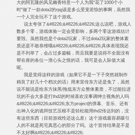
大的阿瓦隆的风见幽香特意一个人为我“花了1000个小
时”做了一款dota2的rpg该是多么受宠若惊的事啊，虽然我
一个人完全玩不了这个游戏。
说太夸张了&#8226;&#8226;&#8226;这么说吧，游戏人
数多个零，游戏体验一定会受影响，多两个零这游戏估计
要毁。虽然我也是个dota2玩家，不过dota2玩家的整体素
质还是不敢恭维哦&#8226;&#8226;&#8226;具体表现我还
是不列举了，会占过多篇幅，而且我要是说得不全面没有
帮在座的各位一泄心头之恨的话，我可是会人际值大减
呢。
我是觉得这样的游戏（如果它不是一下子突然就制作
精良了好几十个档次的话）用来宣传东方还是免了，虽然
说不能说是给东方抹黑/拖低东方众整体素质，不过能拉进
坑的不会大多是打thd2的时候喜欢没事调绅士视角的人吗
&#8226;&#8226;&#8226;东方project的弹幕、音乐、还有
出神入化的诡辩技艺压根不是轻松能用thd2传达到的，没
有这些东西（目前游戏性还这么差）这个游戏最容易吸引
人的不就是死宅真恶心的部分了吗。这个宣传结果是不是
不太好啊&#8226;&#8226;&#8226;