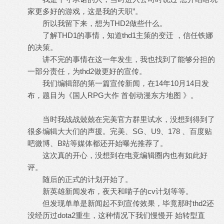
家更多好的游戏，这是我的天职”。
所以我留下来，想为THD2做些什么。
了解THD1的事情，知道thd1主策的变迁 ，信任铁娜
的决策。
讲不完的事情在这一年发生，我也找到了能够分担的
一部分责任，为thd2做更好的宣传。
我们编辑部的第一篇宣传新闻，在14年10月14日发
布，题目为《国人RPG大作 首创动漫东方地图 》。
当时我战战兢兢在完美官方群里试水，没想到得到了
很多编辑大大们的声援。完美、SG、U9、178 、百度贴
吧微博、B站等媒体都还开始曝光推荐了。
这次真的开心，没想到在电竞编辑圈内也有如此好
评。
随后的正式的计划开始了。
新英雄新闻发布，夜天和喵子的cv计划等等。
但发现单单是新闻起不到宣传效果，毕竟那时thd2还
没经历过dota2重生，这种情况下我们慢慢开 始转型直