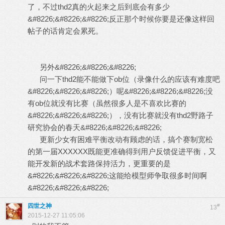
了，不过thd2真的火起来之后到底会有多少
&#8226;&#8226;&#8226;反正那个时候你要是还像这样回
帖子的话肯定会累死。
另外&#8226;&#8226;&#8226;
问一下thd2能不能做下ob位（录像什么的应该有难度吧
&#8226;&#8226;&#8226;）呢&#8226;&#8226;&#8226;没
有ob位就没有比赛（虽然很多人是不喜欢比赛的
&#8226;&#8226;&#8226;），没有比赛就没有thd2野路子
研究协会的春天&#8226;&#8226;&#8226;
更新少女有困难平衡改动有顾虑的话，搞个赛制宽松
的第一届XXXXXX既能更准确得到用户反馈促进平衡，又
能开发新的战术套路保持活力，更重要的是
&#8226;&#8226;&#8226;这能给模型师争取很多时间啊
&#8226;&#8226;&#8226;
四世之神
#
13
2015-12-27 11:05:06