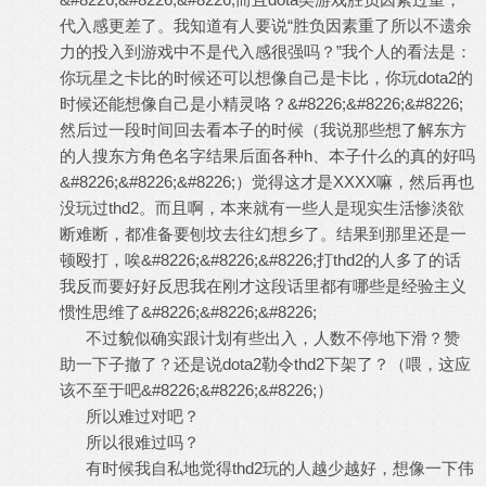
代入感更差了。我知道有人要说“胜负因素重了所以不遗余
力的投入到游戏中不是代入感很强吗？”我个人的看法是：
你玩星之卡比的时候还可以想像自己是卡比，你玩dota2的
时候还能想像自己是小精灵咯？&#8226;&#8226;&#8226;
然后过一段时间回去看本子的时候（我说那些想了解东方
的人搜东方角色名字结果后面各种h、本子什么的真的好吗
&#8226;&#8226;&#8226;）觉得这才是XXXX嘛，然后再也
没玩过thd2。而且啊，本来就有一些人是现实生活惨淡欲
断难断，都准备要刨坟去往幻想乡了。结果到那里还是一
顿殴打，唉&#8226;&#8226;&#8226;打thd2的人多了的话
我反而要好好反思我在刚才这段话里都有哪些是经验主义
惯性思维了&#8226;&#8226;&#8226;
不过貌似确实跟计划有些出入，人数不停地下滑？赞
助一下子撤了？还是说dota2勒令thd2下架了？（喂，这应
该不至于吧&#8226;&#8226;&#8226;）
所以难过对吧？
所以很难过吗？
有时候我自私地觉得thd2玩的人越少越好，想像一下伟