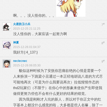
啊。。。没人怪你的。。。
火星防卫小兵
#
7
2015-12-25 21:11:25
没人怪你的，大家应该一起努力啊
神夏
#
8
2015-12-26 01:04:37
我好方{:4_137:}
neclecnec
#
9
2015-12-26 06:05:30
貌似这种时候为了安抚你悲痛欲绝的心情是需要一个
人来扮演一下跳梁小丑通过一本正经地胡说八道的方式尽
可能地再次（可是为什么我要说再次）拉低惺惺作态的
thd2玩家们（不限于）在你心中的形象来使你产生即使我
做得更努力些也不会有什么更好的结果的错觉。
因为我是刚刚才入坑的新人，所以对于你正文中的红
字基本上都没什么感觉的啦，大多都是些人名嘛，除了一