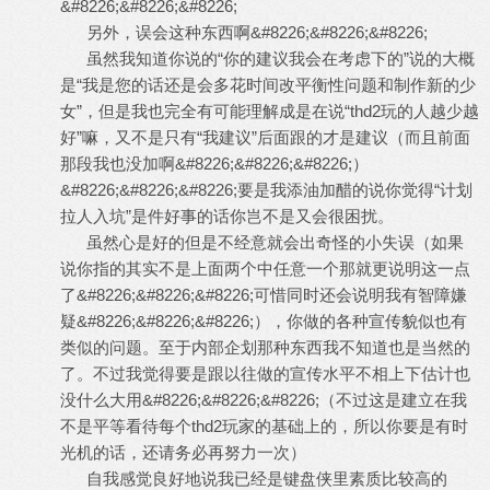
&#8226;&#8226;&#8226;
另外，误会这种东西啊&#8226;&#8226;&#8226;
虽然我知道你说的“你的建议我会在考虑下的”说的大概
是“我是您的话还是会多花时间改平衡性问题和制作新的少
女”，但是我也完全有可能理解成是在说“thd2玩的人越少越
好”嘛，又不是只有“我建议”后面跟的才是建议（而且前面
那段我也没加啊&#8226;&#8226;&#8226;）
&#8226;&#8226;&#8226;要是我添油加醋的说你觉得“计划
拉人入坑”是件好事的话你岂不是又会很困扰。
虽然心是好的但是不经意就会出奇怪的小失误（如果
说你指的其实不是上面两个中任意一个那就更说明这一点
了&#8226;&#8226;&#8226;可惜同时还会说明我有智障嫌
疑&#8226;&#8226;&#8226;），你做的各种宣传貌似也有
类似的问题。至于内部企划那种东西我不知道也是当然的
了。不过我觉得要是跟以往做的宣传水平不相上下估计也
没什么大用&#8226;&#8226;&#8226;（不过这是建立在我
不是平等看待每个thd2玩家的基础上的，所以你要是有时
光机的话，还请务必再努力一次）
自我感觉良好地说我已经是键盘侠里素质比较高的