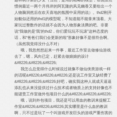
惯例最近一两个月伟岸的阿瓦隆的风见幽香又要给出一个
人物脑洞然后在欢天喜地的氛围中采用的说）。thd2刚开
始貌似还用的thd1的模型呢，不知道能不能拿来顶着。大
家玩过整数作的话就不会因为人物形象淡腾的吧。非要
说“我做的是‘我’的thd2，你们爱玩玩不玩滚”这种态度的
话，和“爸爸们我们会更新的啦”形象好像不是很符合啊。
（虽然我觉得没什么不对）
哦，我忽然想起来一件事，最近工作室去做修仙游戏
去了，嗯，风向已定，赶紧去做娘娘的设计
&#8226;&#8226;&#8226;
我怎么总觉得什么时候说过就像不做仙侠类游戏一样
的话呢&#8226;&#8226;&#8226;还是说工作室又缺经费了
&#8226;&#8226;&#8226;好吧，确实我这种人就成天逼逼
添乱也从来没提供过什么技术或者物质上的支持好像也不
能谴责工作室做外包项目什么的&#8226;&#8226;&#8226;
哦，说到外包项目，我还是可以用血的教训来提醒工
作室&#8226;&#8226;&#8226;其实哪里是什么血的教训
啊，只不过是玩了一个叫游戏开发巨头的游戏严重伤害的