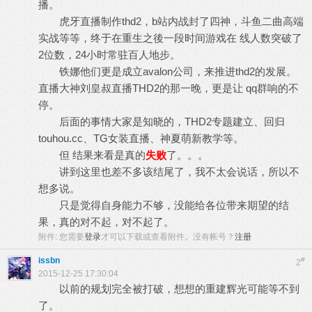
播。
虎牙直播制作thd2，b站内战封了四神，斗鱼二曲高端
实战等等，终于在重生之後一段时间游戏在 线人数突破了
2位数，24小时常驻百人地步。
铁娜他们更是成立avalon公司，来推进thd2的发展。
直播大神刘皇叔直播THD2的那一晚，更是让 qq群响的不
停。
后面的事情大家是知晓的，THD2专题建立、回归
touhou.cc、TG女装直播、神夏萌新教学等。
但 结果来看是真的
失败
了。。。
讲到这里也差不多该结尾了，我不太会说话，所以不
想多说。
只是觉得自身能力不够，没能给各位带来期望的结
果，真的对不起，对不起了。
附件:
您需要
登录
才可以下载或查看附件。没有帐号？
注册
issbn
#
2
2015-12-25 17:30:04
以前的规划完全被打破，想想的重建辉光可能等不到
了。