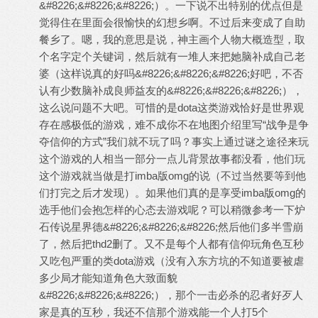
&#8226;&#8226;&#8226;）。一下说不出特别的优点但是
觉得住在里面会很愉快的幻想乡啊。不过后来变成了自助
餐乡了。嗯，我的意思是说，神主画个人物大概造型，取
个名字定个关键词，然后就有一堆人来把她脑补成自己老
婆（这样说真的好吗&#8226;&#8226;&#8226;好吧，不否
认有少数脑补成良师益友的&#8226;&#8226;&#8226;），
这么说问题不大吧。可惜的是dota这类游戏恰好是世界观
存在感极低的游戏，难不成你不在地图介绍里写“战争是争
夺信仰的方式”我们就不玩了吗？事实上通过谜之途径来玩
这个游戏的人相当一部分一点儿背景故事都没看，他们玩
这个游戏就当做是打imba版omg的说（不过当然要等到他
们打完之后才发现）。如果他们真的是享受imba版omg的
选手他们会抱怎样的心态去游戏呢？可以稍微参考一下炉
石传说星界德&#8226;&#8226;&#8226;然后他们多半雪崩
了，然后把thd2删了。又不是每个人都有信仰玩角色互秒
又吃包严重的类dota游戏（没有入东方坑的不知道要被虐
多少局才能知道角色大致面貌
&#8226;&#8226;&#8226;），那个一击必杀的忍者好歹人
家是真的互秒，我还不信那个游戏能一个人打5个