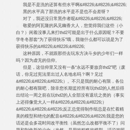
我是不是洗的还算有些水平啊&#8226;&#8226;&#8226;
黑的水平高了那洗的水平是不是也不会差呀？
对了，我还没日常黑作者呢&#8226;&#8226;&#8226;
敬爱的阿瓦隆的风见幽香大人，您觉得我们这些（小
白？）闲着没事儿来打thd2可能是出于什么原因呢？不要
学冬冬那套“为了获得快乐”哦，我做什么都可以说是为了
获得快乐的&#8226;&#8226;&#8226;
这种原因，不就跟那些去玩东方决斗乡的少年们一样
吗？因为虚无的信仰。
但是，这信仰里又没有一条“永远不要放弃thd2”吧（废
话，你见过宪法里出过人名地名吗？啊？见过
&#8226;&#8226;&#8226;）。不只是我的耐心有限，各位
的耐心都有限吧，除非您长期监控所有玩thd2的人然后得
出结论一周之前在玩thd2的人全部没有退坑之类的（事实
上还得像觉大人一样&#8226;&#8226;&#8226;）
&#8226;&#8226;&#8226;反正总觉得制作组总是在忙着精
美的模型和绝伦的配音&#8226;&#8226;&#8226;我是您的
话还是会多花时间改平衡性（虽然怎么改都平衡不了）问
题和制作新的少女（当然，是用的粗略的模型，话说按照