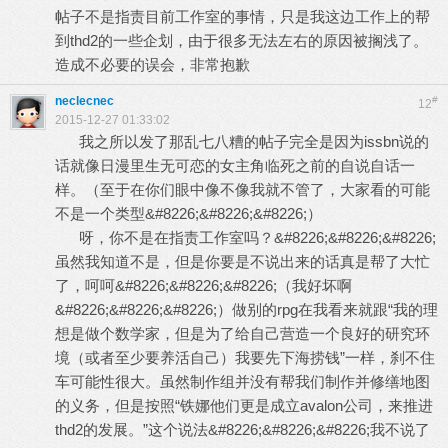
帖子不是指责目前工作室的事情，只是我这边工作上的帮
到thd2的一些企划，由于很多无法左右的原因被搁浅了。
造成不必要的误会，非常抱歉
neclecnec
#
12
2015-12-27 01:33:02
我之所以发了那乱七八糟的帖子完全是因为issbn说的
话就像日漫里生无可恋的女主角临死之前的自说自话一
样。（至于在你们眼中像不像我就不管了，大家看的可能
不是一个类型&#8226;&#8226;&#8226;）
呀，你不是在指责工作室吗？&#8226;&#8226;&#8226;
虽然我知道不是，但是你要是不说出来的话真是帮了大忙
了，呵呵&#8226;&#8226;&#8226;（我好坏啊
&#8226;&#8226;&#8226;）做别的rpg在我看来就跟“我的理
想是做个数学家，但是为了给自己营造一个良好的研究环
境（或者至少要养活自己）我要先下海捞钱”一样，刹不住
车可能性很大。虽然制作组并没有帮我们制作并修缮地图
的义务，但是按照“铁娜他们更是成立avalon公司，来推进
thd2的发展。”这个说法&#8226;&#8226;&#8226;我不说了