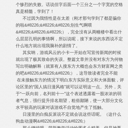
个惨烈的失败。话说但字后面一个三分之一个字宽的空格
真是精髓，学到了！
不过因为我悟性是在太差（刚才那句学到了都是骗你
的啦&#8226;&#8226;&#8226;别生气啊喂
&#8226;&#8226;&#8226;），完全没有从两幢楼中看出什
么层层孔明的事情啊，所以说呢，接下来说的东西说不定
什么地方就出现我脑补的剧情了。
其实呐，游戏风云的小卡一开始在写宣传新闻的时候
就出现了极其致命的失误。整篇文章并没有对东方为何物
写出明确解释（就算有人搜东方大概也会东方财富网之类
的吧&#8226;&#8226;&#8226;），这导致读者完全不能
在未接触东方的情况下明白东方实际意义和大体面貌，评
论区里的“国人搞日漫风格”就可以证明这一点。另外，关
于“一跃向前，名列前十一”这个表述透露着一股浓浓的弱
者气息，强行提升排名期望，粗俗鄙陋，使一大部分文化
水平较高的玩家对该游戏不自觉地产生了抵触。
日漫里的白痴反派说不定就会说这些话呢。（这什么
狗血动漫啊&#8226;&#8226;&#8226;）
那么继续吧，萌新教学活动绘图多么精美，但是神夏