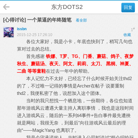
东方DOTS2
回复
[心得讨论] 一个菜逼的年终随笔
看全部
issbn
#
1
2015-12-25 17:26:10
收藏
各位大家好，我是小卡，年底也快到了，稍写几句也
算对过去的总结。
首先感谢
铁娜、T罗、TG、门番、蘑菇、鸽子、夜梦
秋生、蘑菇汤、夜天、阿文、莉莉、太刀、 黑桐、神夏、
二曲 等等童鞋
在过去一年中的帮助。
本人记忆力不太好，已经忘了什么时候开始关注thd2
的了，不过唯一记得的事情是Archer在帖子 说要重制
thd2，我便私密了他，说想加入这个团体。
当时的我只想找一个栖息地，一份期待，各位也知道
那年游戏风云遭遇大量主持人离职事情 ，我也是这段时间
进入游戏风云，随后的一系列ti4事件+告白事件最先遭殃
就是网站，我很无奈 ，到最后"向往游戏风云最后的理
由“——MagicYang 也离职了。
我是个守承诺的人，当时进入公司时说过“想介绍给玩