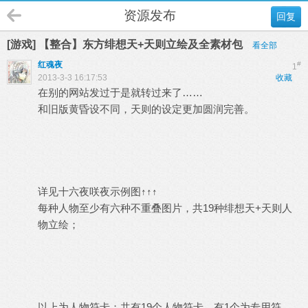
资源发布
回复
[游戏] 【整合】东方绯想天+天则立绘及全素材包
看全部
红魂夜
#
1
2013-3-3 16:17:53
收藏
在别的网站发过于是就转过来了……
和旧版黄昏设不同，天则的设定更加圆润完善。
详见十六夜咲夜示例图↑↑↑
每种人物至少有六种不重叠图片，共19种绯想天+天则人
物立绘；
以上为人物符卡；共有19个人物符卡，有1个为专用符