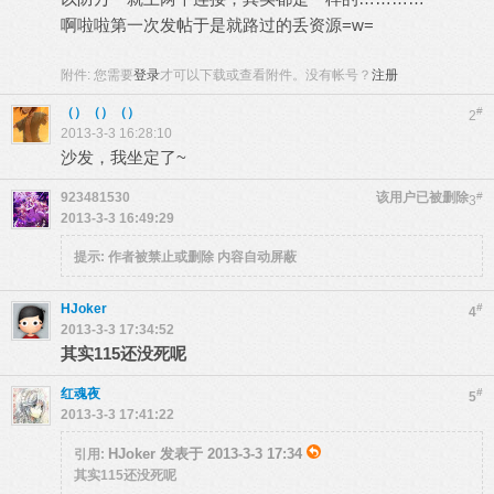
啊啦啦第一次发帖于是就路过的丢资源=w=
附件:
您需要
登录
才可以下载或查看附件。没有帐号？
注册
（）（）（）
#
2
2013-3-3 16:28:10
沙发，我坐定了~
923481530
该用户已被删除
#
3
2013-3-3 16:49:29
提示:
作者被禁止或删除 内容自动屏蔽
HJoker
#
4
2013-3-3 17:34:52
其实115还没死呢
红魂夜
#
5
2013-3-3 17:41:22
HJoker 发表于 2013-3-3 17:34
引用:
其实115还没死呢