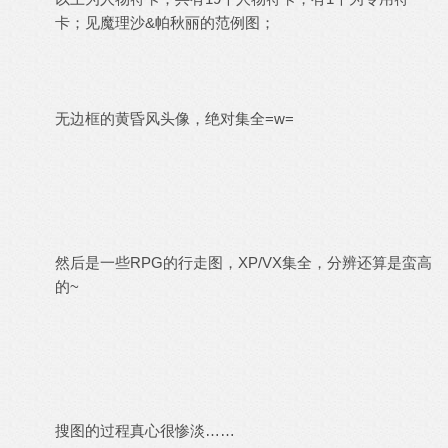
卡；见魔理沙&帕秋丽的范例图；
无边框的黄昏风头像，绝对集全=w=
然后是一些RPG的行走图，XP/VX集全，分辨还算是蛮高
的~
搜图的过程真心很惨淡……