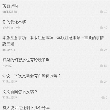
萌新求助
dnf133688
19
你的爱还不够
油锅中的小鱼
40
本版注意事項···本版注意事項···本版注意事項···重要的事情
說三遍
imbaWolf
25
打架的幻想乡也有论坛了啊
KevinZ
51
话说，下次更新会有白泽皮肤吗？
西瓜の葫芦
24
文文新闻怎么投稿？
西瓜の葫芦
2
有人统计过还剩下几个号吗