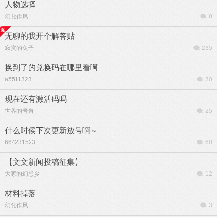
人物选择
幻化作风
8
无聊的我开个解答贴
寂寞的兔子
235
换到了的兑换码在哪里看啊
a5511323
30
现在还有激活码吗
世界的号角
25
什么时候下次更新放号啊～
664231523
60
【文文新闻投稿征集】
大家的幻想乡
12
材料掉落
幻化作风
3