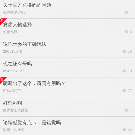
关于官方兑换码的问题
魂魄妖梦QWQ
7
宴席人物选择
幻化作风
4
论吃土乡的正确玩法
290512048
18
现在还有号吗
a545562127
10
萌新出了这个，请问有用吗？
西瓜の葫芦
77
好郁闷啊
幽香女王求舔足
7
论坛感觉有点卡，是错觉吗
油锅中的小鱼
44