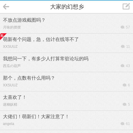
大家的幻想乡
不放点游戏截图吗？
月咏的摆摆
57
萌新有个问题，急，估计在线等不了
XXSUUZ
11
我想问一下，有多少人打算常驻论坛的吗
西瓜の葫芦
43
那个，点数有什么用吗？
XXSUUZ
6
太喜欢了！
迷糊妖精
5
大佬们！萌新们！大家注意了！
angela
61