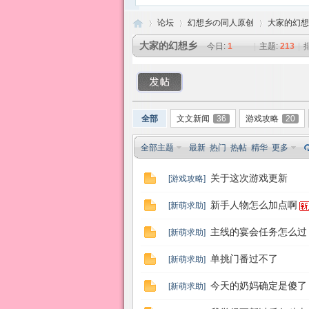
论坛
幻想乡の同人原创
大家的幻想
大家的幻想乡
今日:
1
|
主题:
213
|
东
»
›
›
全部
文文新闻
36
游戏攻略
20
全部主题
最新
热门
热帖
精华
更多
关于这次游戏更新
[
游戏攻略
]
新手人物怎么加点啊
[
新萌求助
]
方
主线的宴会任务怎么过
[
新萌求助
]
单挑门番过不了
[
新萌求助
]
今天的奶妈确定是傻了
[
新萌求助
]