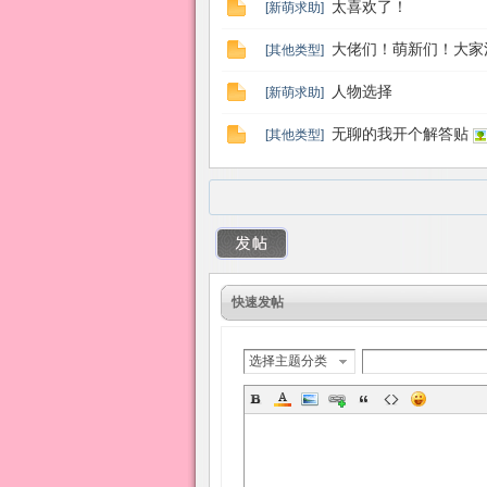
太喜欢了！
[
新萌求助
]
大佬们！萌新们！大家
[
其他类型
]
人物选择
[
新萌求助
]
无聊的我开个解答贴
[
其他类型
]
快速发帖
选择主题分类