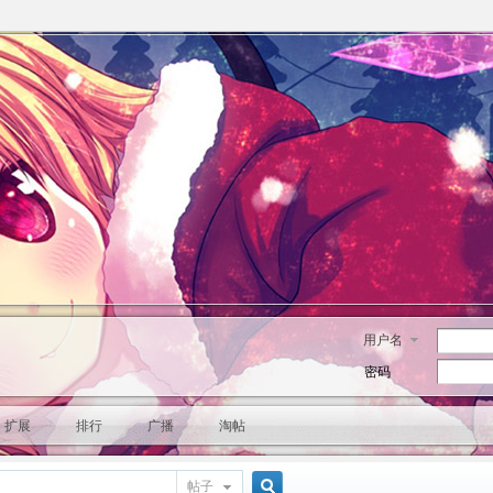
用户名
密码
扩展
排行
广播
淘帖
帖子