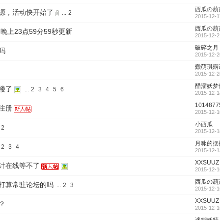
西瓜の葫
源，活动快开始了
...
2
2015-12-1
西瓜の葫
晚上23点59分59秒更新
2015-12-2
破碎之月
吗
2015-12-2
蠢萌琪露
2015-12-2
醋溜妖梦
楼了
...
2
3
4
5
6
2015-12-1
1014877
注册
2015-12-1
小西瓜
2
2015-12-1
月咏的摆
2
3
4
2015-12-1
XXSUUZ
计在线等不了
2015-12-1
西瓜の葫
打算常驻论坛的吗
...
2
3
2015-12-1
XXSUUZ
？
2015-12-1