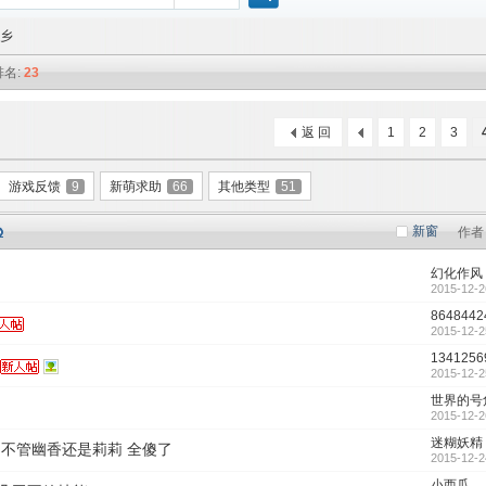
搜
乡
排名:
23
索
返 回
1
2
3
游戏反馈
9
新萌求助
66
其他类型
51
新窗
作者
幻化作风
2015-12-2
8648442
2015-12-2
1341256
2015-12-2
世界的号
2015-12-2
迷糊妖精
 不管幽香还是莉莉 全傻了
2015-12-2
小西瓜