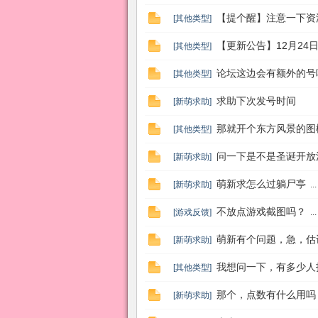
乡
【提个醒】注意一下资
[
其他类型
]
【更新公告】12月24日
[
其他类型
]
论坛这边会有额外的号
[
其他类型
]
求助下次发号时间
[
新萌求助
]
那就开个东方风景的图
[
其他类型
]
问一下是不是圣诞开放
[
新萌求助
]
萌新求怎么过躺尸亭
[
新萌求助
]
...
不放点游戏截图吗？
[
游戏反馈
]
...
萌新有个问题，急，估
[
新萌求助
]
我想问一下，有多少人
[
其他类型
]
那个，点数有什么用吗
[
新萌求助
]