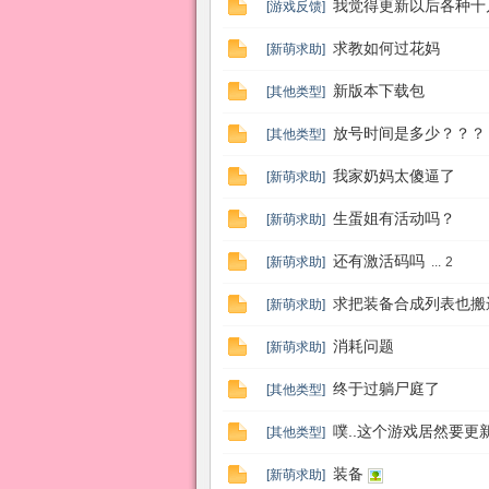
我觉得更新以后各种十
[
游戏反馈
]
求教如何过花妈
[
新萌求助
]
幻
新版本下载包
[
其他类型
]
放号时间是多少？？？
[
其他类型
]
我家奶妈太傻逼了
[
新萌求助
]
生蛋姐有活动吗？
[
新萌求助
]
还有激活码吗
[
新萌求助
]
...
2
想
求把装备合成列表也搬
[
新萌求助
]
消耗问题
[
新萌求助
]
终于过躺尸庭了
[
其他类型
]
噗..这个游戏居然要更
[
其他类型
]
装备
[
新萌求助
]