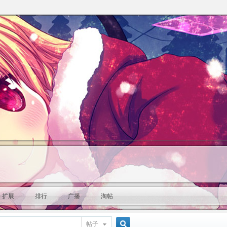
扩展
排行
广播
淘帖
帖子