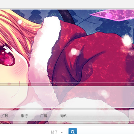
扩展
排行
广播
淘帖
帖子