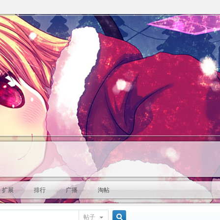
扩展
排行
广播
淘帖
帖子