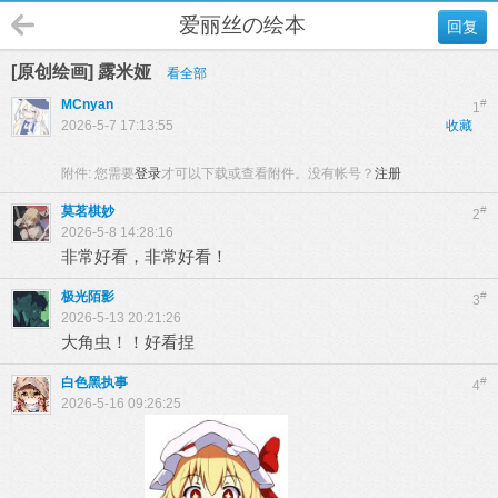
爱丽丝の绘本
回复
[原创绘画] 露米娅
看全部
MCnyan
#
1
2026-5-7 17:13:55
收藏
附件:
您需要
登录
才可以下载或查看附件。没有帐号？
注册
莫茗棋妙
#
2
2026-5-8 14:28:16
非常好看，非常好看！
极光陌影
#
3
2026-5-13 20:21:26
大角虫！！好看捏
白色黑执事
#
4
2026-5-16 09:26:25