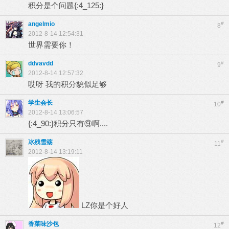
积分是个问题{:4_125:}
angelmio
#
8
2012-8-14 12:54:31
世界需要你！
ddvavdd
#
9
2012-8-14 12:57:32
哎呀 我的积分貌似足够
学生会长
#
10
2012-8-14 13:06:57
{:4_90:}积分只有⑨啊....
冰残雪殇
#
11
2012-8-14 13:19:11
LZ你是个好人
香菜味沙包
#
12