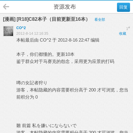
资源发布
回复
[漫画] [R18]C82本子（目前更新至16本）
看全部
CO^2
#
1
2012-8-14 12:16:35
收藏
本帖最后由 CO^2 于 2012-8-16 22:47 编辑
本子，你们都懂的。更新10本
鉴于群众对于马赛克的怨念，采用更为应景的打码
噂の女記者狩り
游客，本帖隐藏的内容需要积分高于 200 才可浏览，您当
前积分为 0
雛 前篇 私を嫌いにならないで
游客，本帖隐藏的内容需要积分高于 200 才可浏览，您当