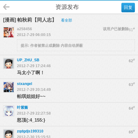
资源发布
回复
[漫画] 帕秋莉【同人志】
看全部
a258456
该用户已被删除
#
61
2012-7-29 06:00:15
提示:
作者被禁止或删除 内容自动屏蔽
UP_ZHU_SB
#
62
2012-7-29 17:24:46
马太小了啊！
stxangel
#
63
2012-7-29 20:14:49
帕琪姐姐好~~
叶紫酱
#
64
2012-7-29 22:27:58
怒顶{:4_155:}
zqdgdjs199310
#
65
2012-7-30 15:15:51