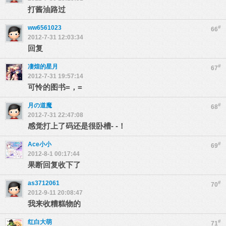
打酱油路过
ww6561023
#
66
2012-7-31 12:03:34
回复
凄煌的星月
#
67
2012-7-31 19:57:14
可怜的图书=，=
月の道魔
#
68
2012-7-31 22:47:08
感觉打上了码还是很卧槽- -！
Ace小小
#
69
2012-8-1 00:17:44
果断回复收下了
as3712061
#
70
2012-9-11 20:08:47
我来收糟糕物的
红白大萌
#
71