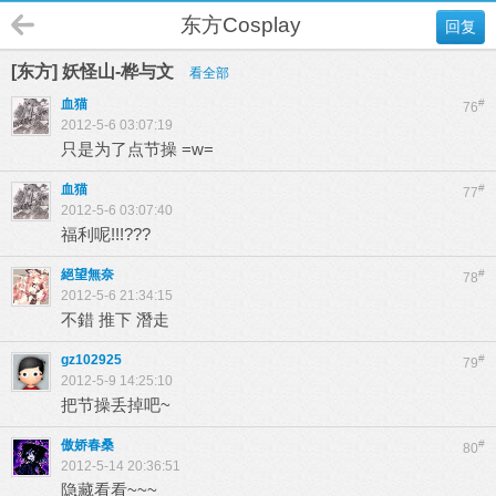
东方Cosplay
回复
[东方] 妖怪山-桦与文
看全部
血猫
#
76
2012-5-6 03:07:19
只是为了点节操 =w=
血猫
#
77
2012-5-6 03:07:40
福利呢!!!???
絕望無奈
#
78
2012-5-6 21:34:15
不錯 推下 潛走
gz102925
#
79
2012-5-9 14:25:10
把节操丢掉吧~
傲娇春桑
#
80
2012-5-14 20:36:51
隐藏看看~~~