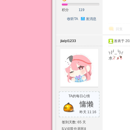
积分
119
收听TA
发消息
回复
jiaiyi1233
发表于 2026
╮(╯_╰)╭
水
TA的每日心情
慵懒
昨天 11:16
签到天数: 65 天
[LV.6]常住居民II