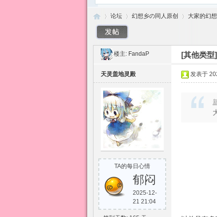
论坛
幻想乡の同人原创
大家的幻想
楼主:
FandaP
[其他类型
东
»
›
›
天灵盖地灵殿
发表于 2026
新
方
TA的每日心情
郁闷
2025-12-
21 21:04