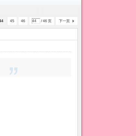
44
45
46
/ 46 页
下一页