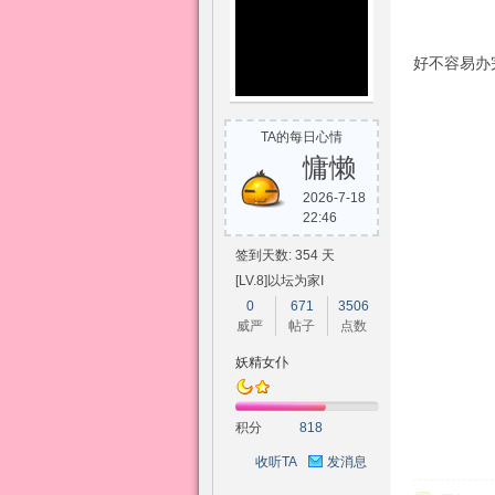
好不容易办
TA的每日心情
慵懒
2026-7-18
22:46
签到天数: 354 天
[LV.8]以坛为家I
0
671
3506
威严
帖子
点数
妖精女仆
积分
818
收听TA
发消息