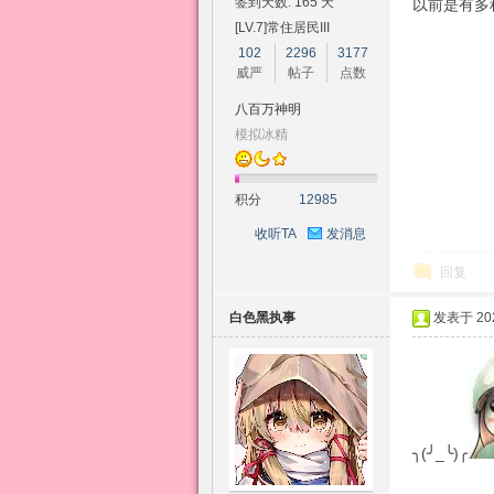
签到天数: 165 天
以前是有多
[LV.7]常住居民III
102
2296
3177
威严
帖子
点数
幻
八百万神明
模拟冰精
积分
12985
收听TA
发消息
回复
想
白色黑执事
发表于 2026
╮(╯_╰)╭