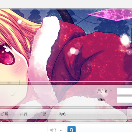
用户名
密码
扩展
排行
广播
淘帖
帖子