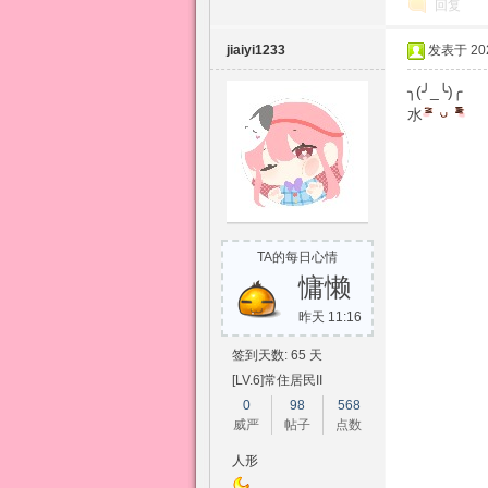
回复
jiaiyi1233
发表于 2026
╮(╯_╰)╭
水
TA的每日心情
慵懒
昨天 11:16
签到天数: 65 天
[LV.6]常住居民II
0
98
568
威严
帖子
点数
人形