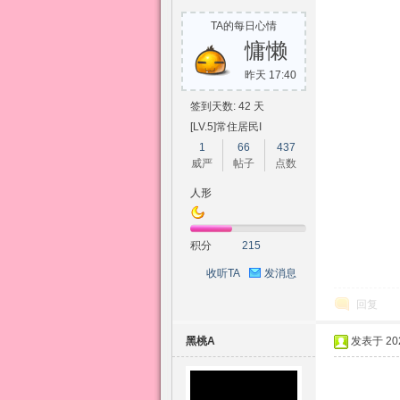
乡
TA的每日心情
慵懒
昨天 17:40
签到天数: 42 天
[LV.5]常住居民I
1
66
437
威严
帖子
点数
人形
积分
215
收听TA
发消息
回复
黑桃A
发表于 2026