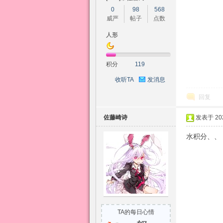
0
98
568
威严
帖子
点数
人形
积分
119
收听TA
发消息
回复
佐藤崎诗
发表于 2026
水积分、、
TA的每日心情