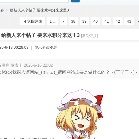
搜
乡
给新人来个帖子 要来水积分来这里3
返回列表
1 ...
38
39
40
41
42
43
索
]
给新人来个帖子 要来水积分来这里3
[复制链接]
›
-6-18 00:28:09
|
显示全部楼层
用户 发表于 2026-6-16 22:02
大佬(ω)我误入该网站_(:з」∠)_请问网站主要是做什么的？～(￣▽￣～)~