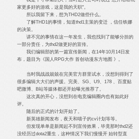
家更多好的游戏，这是我的天职”。
所以我留下来，想为THD2做些什么。
了解THD1的事情，知道thd1主策的变迁 ，信任铁娜
的决策。
讲不完的事情在这一年发生，我也找到了能够分担的
一部分责任，为thd2做更好的宣传。
我们编辑部的第一篇宣传新闻，在14年10月14日发
布，题目为《国人RPG大作 首创动漫东方地图 》。
当时我战战兢兢在完美官方群里试水，没想到得到了
很多编辑大大们的声援。完美、SG、U9、178 、百度贴
吧微博、B站等媒体都还开始曝光推荐了。
这次真的开心，没想到在电竞编辑圈内也有如此好
评。
随后的正式的计划开始了。
新英雄新闻发布，夜天和喵子的cv计划等等。
但发现单单是新闻起不到宣传效果，毕竟那时thd2还
没经历过dota2重生，这种情况下我们慢慢开 始转型直