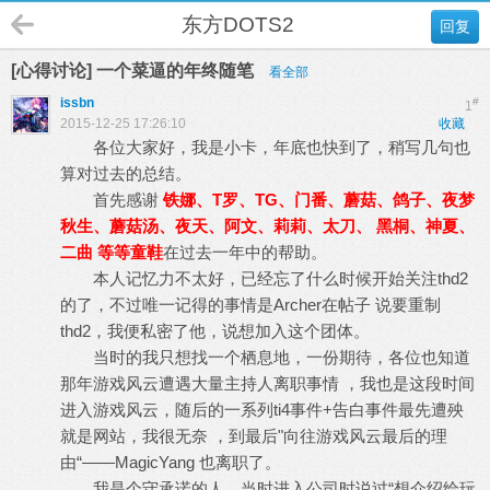
东方DOTS2
回复
[心得讨论] 一个菜逼的年终随笔
看全部
issbn
#
1
2015-12-25 17:26:10
收藏
各位大家好，我是小卡，年底也快到了，稍写几句也
算对过去的总结。
首先感谢
铁娜、T罗、TG、门番、蘑菇、鸽子、夜梦
秋生、蘑菇汤、夜天、阿文、莉莉、太刀、 黑桐、神夏、
二曲 等等童鞋
在过去一年中的帮助。
本人记忆力不太好，已经忘了什么时候开始关注thd2
的了，不过唯一记得的事情是Archer在帖子 说要重制
thd2，我便私密了他，说想加入这个团体。
当时的我只想找一个栖息地，一份期待，各位也知道
那年游戏风云遭遇大量主持人离职事情 ，我也是这段时间
进入游戏风云，随后的一系列ti4事件+告白事件最先遭殃
就是网站，我很无奈 ，到最后"向往游戏风云最后的理
由“——MagicYang 也离职了。
我是个守承诺的人，当时进入公司时说过“想介绍给玩