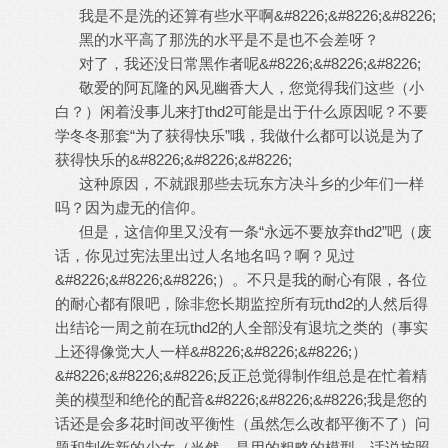
我是不是洗的还算有些水平啊&#8226;&#8226;&#8226;
黑的水平高了那洗的水平是不是也不会差呀？
对了，我还没日常黑作者呢&#8226;&#8226;&#8226;
敬爱的阿瓦隆的风见幽香大人，您觉得我们这些（小
白？）闲着没事儿来打thd2可能是出于什么原因呢？不要
学冬冬那套“为了获得快乐”哦，我做什么都可以说是为了
获得快乐的&#8226;&#8226;&#8226;
这种原因，不就跟那些去玩东方决斗乡的少年们一样
吗？因为虚无的信仰。
但是，这信仰里又没有一条“永远不要放弃thd2”吧（废
话，你见过宪法里出过人名地名吗？啊？见过
&#8226;&#8226;&#8226;）。不只是我的耐心有限，各位
的耐心都有限吧，除非您长期监控所有玩thd2的人然后得
出结论一周之前在玩thd2的人全部没有退坑之类的（事实
上还得像觉大人一样&#8226;&#8226;&#8226;）
&#8226;&#8226;&#8226;反正总觉得制作组总是在忙着精
美的模型和绝伦的配音&#8226;&#8226;&#8226;我是您的
话还是会多花时间改平衡性（虽然怎么改都平衡不了）问
题和制作新的少女（当然，是用的粗略的模型，话说按照