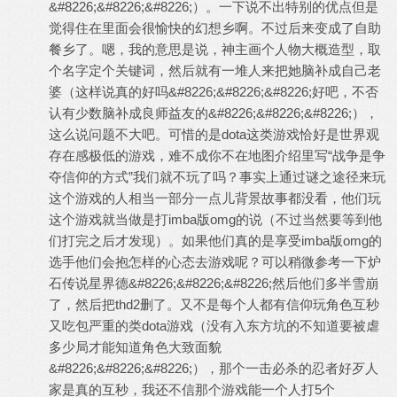
&#8226;&#8226;&#8226;）。一下说不出特别的优点但是
觉得住在里面会很愉快的幻想乡啊。不过后来变成了自助
餐乡了。嗯，我的意思是说，神主画个人物大概造型，取
个名字定个关键词，然后就有一堆人来把她脑补成自己老
婆（这样说真的好吗&#8226;&#8226;&#8226;好吧，不否
认有少数脑补成良师益友的&#8226;&#8226;&#8226;），
这么说问题不大吧。可惜的是dota这类游戏恰好是世界观
存在感极低的游戏，难不成你不在地图介绍里写“战争是争
夺信仰的方式”我们就不玩了吗？事实上通过谜之途径来玩
这个游戏的人相当一部分一点儿背景故事都没看，他们玩
这个游戏就当做是打imba版omg的说（不过当然要等到他
们打完之后才发现）。如果他们真的是享受imba版omg的
选手他们会抱怎样的心态去游戏呢？可以稍微参考一下炉
石传说星界德&#8226;&#8226;&#8226;然后他们多半雪崩
了，然后把thd2删了。又不是每个人都有信仰玩角色互秒
又吃包严重的类dota游戏（没有入东方坑的不知道要被虐
多少局才能知道角色大致面貌
&#8226;&#8226;&#8226;），那个一击必杀的忍者好歹人
家是真的互秒，我还不信那个游戏能一个人打5个