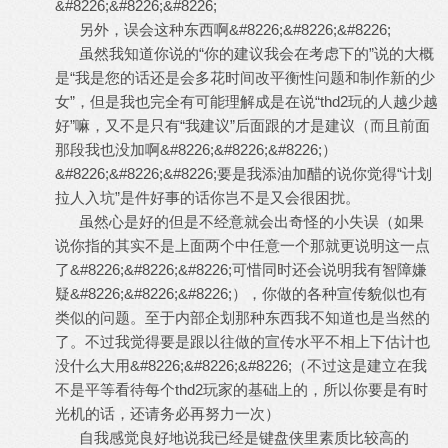
&#8226;&#8226;&#8226;
另外，误会这种东西啊&#8226;&#8226;&#8226;
虽然我知道你说的“你的建议我会在考虑下的”说的大概
是“我是您的话还是会多花时间改平衡性问题和制作新的少
女”，但是我也完全有可能理解成是在说“thd2玩的人越少越
好”嘛，又不是只有“我建议”后面跟的才是建议（而且前面
那段我也没加啊&#8226;&#8226;&#8226;）
&#8226;&#8226;&#8226;要是我添油加醋的说你觉得“计划
拉人入坑”是件好事的话你岂不是又会很困扰。
虽然心是好的但是不经意就会出奇怪的小失误（如果
说你指的其实不是上面两个中任意一个那就更说明这一点
了&#8226;&#8226;&#8226;可惜同时还会说明我有智障嫌
疑&#8226;&#8226;&#8226;），你做的各种宣传貌似也有
类似的问题。至于内部企划那种东西我不知道也是当然的
了。不过我觉得要是跟以往做的宣传水平不相上下估计也
没什么大用&#8226;&#8226;&#8226;（不过这是建立在我
不是平等看待每个thd2玩家的基础上的，所以你要是有时
光机的话，还请务必再努力一次）
自我感觉良好地说我已经是键盘侠里素质比较高的