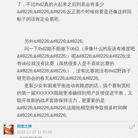
了，不过thd2真的火起来之后到底会有多少
&#8226;&#8226;&#8226;反正那个时候你要是还像这样回
帖子的话肯定会累死。
另外&#8226;&#8226;&#8226;
问一下thd2能不能做下ob位（录像什么的应该有难度吧
&#8226;&#8226;&#8226;）呢&#8226;&#8226;&#8226;没
有ob位就没有比赛（虽然很多人是不喜欢比赛的
&#8226;&#8226;&#8226;），没有比赛就没有thd2野路子
研究协会的春天&#8226;&#8226;&#8226;
更新少女有困难平衡改动有顾虑的话，搞个赛制宽松
的第一届XXXXXX既能更准确得到用户反馈促进平衡，又
能开发新的战术套路保持活力，更重要的是
&#8226;&#8226;&#8226;这能给模型师争取很多时间啊
&#8226;&#8226;&#8226;
四世之神
#
13
2015-12-27 11:05:06