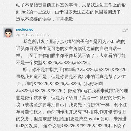
帖子不是指责目前工作室的事情，只是我这边工作上的帮
到thd2的一些企划，由于很多无法左右的原因被搁浅了。
造成不必要的误会，非常抱歉
neclecnec
#
12
2015-12-27 01:33:02
我之所以发了那乱七八糟的帖子完全是因为issbn说的
话就像日漫里生无可恋的女主角临死之前的自说自话一
样。（至于在你们眼中像不像我就不管了，大家看的可能
不是一个类型&#8226;&#8226;&#8226;）
呀，你不是在指责工作室吗？&#8226;&#8226;&#8226;
虽然我知道不是，但是你要是不说出来的话真是帮了大忙
了，呵呵&#8226;&#8226;&#8226;（我好坏啊
&#8226;&#8226;&#8226;）做别的rpg在我看来就跟“我的理
想是做个数学家，但是为了给自己营造一个良好的研究环
境（或者至少要养活自己）我要先下海捞钱”一样，刹不住
车可能性很大。虽然制作组并没有帮我们制作并修缮地图
的义务，但是按照“铁娜他们更是成立avalon公司，来推进
thd2的发展。”这个说法&#8226;&#8226;&#8226;我不说了