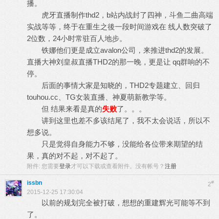
播。
虎牙直播制作thd2，b站内战封了四神，斗鱼二曲高端
实战等等，终于在重生之後一段时间游戏在 线人数突破了
2位数，24小时常驻百人地步。
铁娜他们更是成立avalon公司，来推进thd2的发展。
直播大神刘皇叔直播THD2的那一晚，更是让 qq群响的不
停。
后面的事情大家是知晓的，THD2专题建立、回归
touhou.cc、TG女装直播、神夏萌新教学等。
但 结果来看是真的
失败
了。。。
讲到这里也差不多该结尾了，我不太会说话，所以不
想多说。
只是觉得自身能力不够，没能给各位带来期望的结
果，真的对不起，对不起了。
附件:
您需要
登录
才可以下载或查看附件。没有帐号？
注册
issbn
#
2
2015-12-25 17:30:04
以前的规划完全被打破，想想的重建辉光可能等不到
了。