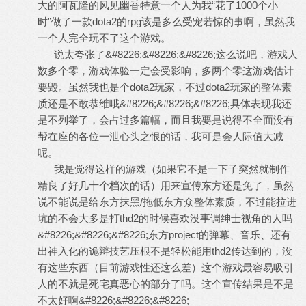
大的阿瓦隆的风见幽香特意一个人为我“花了1000个小
时”做了一款dota2的rpg该是多么受宠若惊的事啊，虽然我
一个人完全玩不了这个游戏。
说太夸张了&#8226;&#8226;&#8226;这么说吧，游戏人
数多个零，游戏体验一定会受影响，多两个零这游戏估计
要毁。虽然我也是个dota2玩家，不过dota2玩家的整体素
质还是不敢恭维哦&#8226;&#8226;&#8226;具体表现我还
是不列举了，会占过多篇幅，而且我要是说得不全面没有
帮在座的各位一泄心头之恨的话，我可是会人际值大减
呢。
我是觉得这样的游戏（如果它不是一下子突然就制作
精良了好几十个档次的话）用来宣传东方还是免了，虽然
说不能说是给东方抹黑/拖低东方众整体素质，不过能拉进
坑的不会大多是打thd2的时候喜欢没事调绅士视角的人吗
&#8226;&#8226;&#8226;东方project的弹幕、音乐、还有
出神入化的诡辩技艺压根不是轻松能用thd2传达到的，没
有这些东西（目前游戏性还这么差）这个游戏最容易吸引
人的不就是死宅真恶心的部分了吗。这个宣传结果是不是
不太好啊&#8226;&#8226;&#8226;