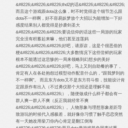
&#8226;&#8226;&#8226;thd2的话&#8226;&#8226;&#8226;
而且这个游戏跟dota这么像，时不时觉得这个细节怎么跟
dota不一样啊，好不容易妖梦放个大招以为能增加一下好
感度结果别人都觉得是抄袭剑圣大
&#8226;&#8226;&#8226;要说信仰的话这些一局游的玩家
完全没有积蓄起来嘛，他们甚至连莲妈
&#8226;&#8226;&#8226;好吧，请原谅，这是个很恶俗的
梗&#8226;&#8226;&#8226;大多数情况下这些尝鲜的玩家
根本不能透过这悲惨的一局来领略到幻想乡的美好
&#8226;&#8226;&#8226;好吧，马上又到自助餐的事了，
肯定有人在各处抱怨过模型动作配音什么的，“跟我梦到的
不一样啊”。 而且东方dots又不是东方符斗祭，技能设计肯
定跟原作有出入（不过勇仪那个大招还是理解不能
&#8226;&#8226;&#8226;），随便做成什么样子都会有一
群人爽一群人不爽（反正我就经常不爽
&#8226;&#8226;&#8226;）。人物形象与理想形象差距导
致游玩的时候代入感极差，就好像你习惯了触手恋恋突然
有一天她改用柴刀你内心肯定是翻江倒海
&#8226;&#8226;&#8226;而且dota类游戏胜负因素过重，