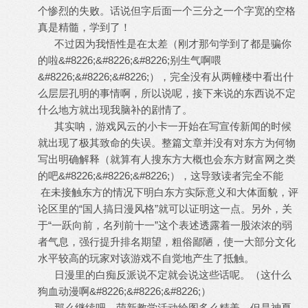
个惨烈的失败。话说但字后面一个三分之一个字宽的空格
真是精髓，学到了！
不过因为我悟性是在太差（刚才那句学到了都是骗你
的啦&#8226;&#8226;&#8226;别生气啊喂
&#8226;&#8226;&#8226;），完全没有从两幢楼中看出什
么层层孔明的事情啊，所以说呢，接下来说的东西说不定
什么地方就出现我脑补的剧情了。
其实呐，游戏风云的小卡一开始在写宣传新闻的时候
就出现了极其致命的失误。整篇文章并没有对东方为何物
写出明确解释（就算有人搜东方大概也会东方财富网之类
的吧&#8226;&#8226;&#8226;），这导致读者完全不能
在未接触东方的情况下明白东方实际意义和大体面貌，评
论区里的“国人搞日漫风格”就可以证明这一点。另外，关
于“一跃向前，名列前十一”这个表述透露着一股浓浓的弱
者气息，强行提升排名期望，粗俗鄙陋，使一大部分文化
水平较高的玩家对该游戏不自觉地产生了抵触。
日漫里的白痴反派说不定就会说这些话呢。（这什么
狗血动漫啊&#8226;&#8226;&#8226;）
那么继续吧，萌新教学活动绘图多么精美，但是神夏