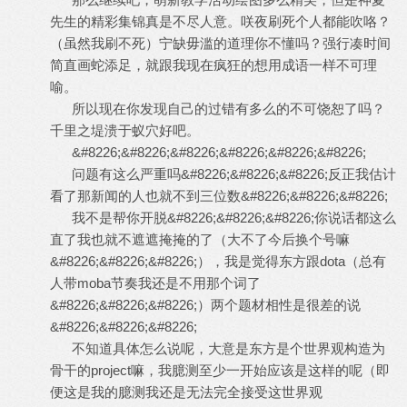
先生的精彩集锦真是不尽人意。咲夜刷死个人都能吹咯？
（虽然我刷不死）宁缺毋滥的道理你不懂吗？强行凑时间
简直画蛇添足，就跟我现在疯狂的想用成语一样不可理
喻。
所以现在你发现自己的过错有多么的不可饶恕了吗？
千里之堤溃于蚁穴好吧。
&#8226;&#8226;&#8226;&#8226;&#8226;&#8226;
问题有这么严重吗&#8226;&#8226;&#8226;反正我估计
看了那新闻的人也就不到三位数&#8226;&#8226;&#8226;
我不是帮你开脱&#8226;&#8226;&#8226;你说话都这么
直了我也就不遮遮掩掩的了（大不了今后换个号嘛
&#8226;&#8226;&#8226;），我是觉得东方跟dota（总有
人带moba节奏我还是不用那个词了
&#8226;&#8226;&#8226;）两个题材相性是很差的说
&#8226;&#8226;&#8226;
不知道具体怎么说呢，大意是东方是个世界观构造为
骨干的project嘛，我臆测至少一开始应该是这样的呢（即
便这是我的臆测我还是无法完全接受这世界观