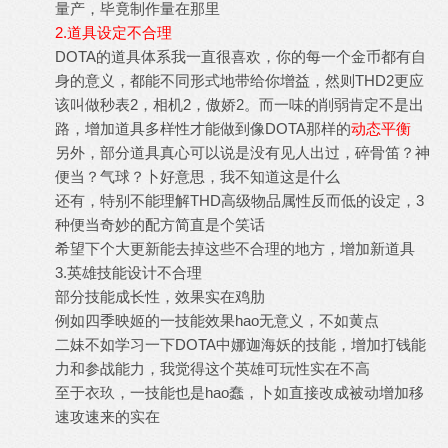
量产，毕竟制作量在那里
2.道具设定不合理
DOTA的道具体系我一直很喜欢，你的每一个金币都有自
身的意义，都能不同形式地带给你增益，然则THD2更应
该叫做秒表2，相机2，傲娇2。而一味的削弱肯定不是出
路，增加道具多样性才能做到像DOTA那样的
动态平衡
另外，部分道具真心可以说是没有见人出过，碎骨笛？神
便当？气球？卜好意思，我不知道这是什么
还有，特别不能理解THD高级物品属性反而低的设定，3
种便当奇妙的配方简直是个笑话
希望下个大更新能去掉这些不合理的地方，增加新道具
3.英雄技能设计不合理
部分技能成长性，效果实在鸡肋
例如四季映姬的一技能效果hao无意义，不如黄点
二妹不如学习一下DOTA中娜迦海妖的技能，增加打钱能
力和参战能力，我觉得这个英雄可玩性实在不高
至于衣玖，一技能也是hao蠢，卜如直接改成被动增加移
速攻速来的实在