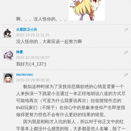
啊。。。没人怪你的。。。
火星防卫小兵
#
7
2015-12-25 21:11:25
没人怪你的，大家应该一起努力啊
神夏
#
8
2015-12-26 01:04:37
我好方{:4_137:}
neclecnec
#
9
2015-12-26 06:05:30
貌似这种时候为了安抚你悲痛欲绝的心情是需要一个
人来扮演一下跳梁小丑通过一本正经地胡说八道的方式尽
可能地再次（可是为什么我要说再次）拉低惺惺作态的
thd2玩家们（不限于）在你心中的形象来使你产生即使我
做得更努力些也不会有什么更好的结果的错觉。
因为我是刚刚才入坑的新人，所以对于你正文中的红
字基本上都没什么感觉的啦，大多都是些人名嘛，除了一