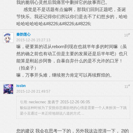
我的脆弱心灵然后我痛苦中删掉它的故事而已。
感觉是不是话题有点偏啊，那我们回到正题吧，圣诞
节快乐。我还记得你们所以你们是去不了幻想乡的，哈哈
哈哈哈哈哈哈&#8226;&#8226;&#8226;
秦韵莲心
#
10
2015-12-26 15:27:13
嘛，硬要算的话从reborn到现在也就半年多的时间嘛（虽
然的确之前也有动工但是主要的发展还是后半年吧）也只
能算是刚起步阿鲁，自暴自弃什么的是不允许的口牙！
（拍桌子）
嘛，万事开头难，继续努力肯定可以再续辉煌的。
issbn
#
11
2015-12-26 21:49:57
neclecnec 发表于 2015-12-26 06:05
引用:
貌似这种时候为了安抚你悲痛欲绝的心情是需要一个人来扮演一下跳
梁小丑通过一本正经地胡说八道的方式 ...
您的建议 我会在思考一下的，另外我这边澄清一下， 2l的