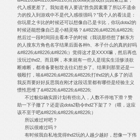
代入感更差了。我知道有人要说“胜负因素重了所以不遗余
力的投入到游戏中不是代入感很强吗？”我个人的看法是：
你玩星之卡比的时候还可以想像自己是卡比，你玩dota2的
时候还能想像自己是小精灵咯？&#8226;&#8226;&#8226;
然后过一段时间回去看本子的时候（我说那些想了解东方
的人搜东方角色名字结果后面各种h、本子什么的真的好吗
&#8226;&#8226;&#8226;）觉得这才是XXXX嘛，然后再也
没玩过thd2。而且啊，本来就有一些人是现实生活惨淡欲
断难断，都准备要刨坟去往幻想乡了。结果到那里还是一
顿殴打，唉&#8226;&#8226;&#8226;打thd2的人多了的话
我反而要好好反思我在刚才这段话里都有哪些是经验主义
惯性思维了&#8226;&#8226;&#8226;
不过貌似确实跟计划有些出入，人数不停地下滑？赞
助一下子撤了？还是说dota2勒令thd2下架了？（喂，这应
该不至于吧&#8226;&#8226;&#8226;）
所以难过对吧？
所以很难过吗？
有时候我自私地觉得thd2玩的人越少越好，想像一下伟