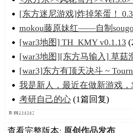
[东方迷尼游戏]炸掉笨蛋！ 0.3b
mokou藤原妹红——自制sou
[war3地图] TH_KMY v0.1.13
(
[war3地图][东方马输入] 草菇滑冰
[war3]东方有顶天决斗 ~ Tournamen
我是新人，最近在做新游戏，
考研自己的心
(1篇回复)
页:
[1]
2
3
4
5
6
7
查看完整版本:
原创作品发布