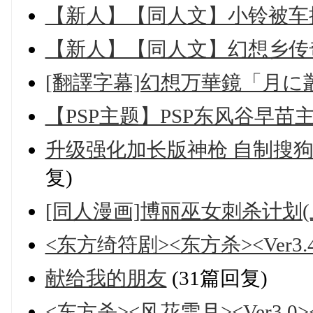
【新人】【同人文】小铃被车
【新人】【同人文】幻想乡传
[翻譯字幕]幻想万華鏡「月に叢雲
【PSP主题】PSP东风谷早苗
升级强化加长版神枪 自制搜
复)
[同人漫画]博丽巫女刺杀计划(
<东方绮符剧><东方杀><Ver3.
献给我的朋友
(31篇回复)
<东方杀><风花雪月><Ver3.0><