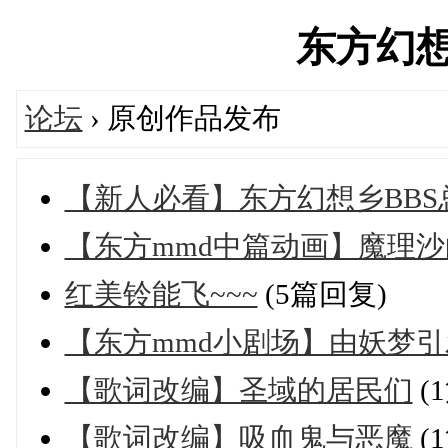
东方幻想乡'
论坛
› 原创作品发布
【新人必看】东方幻想乡BBS
【东方mmd中篇动画】魔理沙的
红美铃能飞~~~
(5篇回复)
【东方mmd小剧场】由妖梦
【歌词改编】圣域的居民们
(
【歌词改编】吸血鬼与恶魔
(