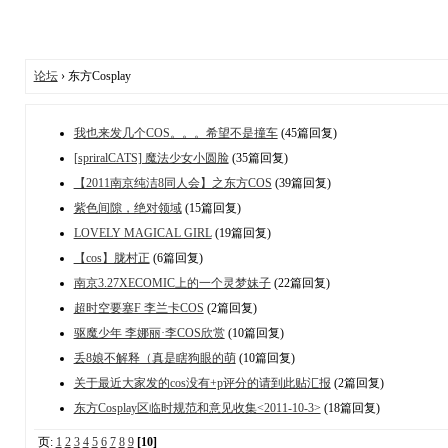
论坛
› 东方Cosplay
我也来发几个COS。。。希望不是撞车
(45篇回复)
[spriralCATS] 魔法少女小圆脸
(35篇回复)
【2011南京纯洁8同人会】之东方COS
(39篇回复)
紫色间隙，绝对领域
(15篇回复)
LOVELY MAGICAL GIRL
(19篇回复)
【cos】胧村正
(6篇回复)
南京3.27XECOMIC上的一个灵梦妹子
(22篇回复)
超时空要塞F 李兰卡COS
(2篇回复)
驱魔少年 李娜丽·李COS欣赏
(10篇回复)
丢8娘不解释（真是瞎狗眼的萌
(10篇回复)
关于最近大家发的cos没有+p评分的请到此贴汇报
(2篇回复)
东方Cosplay区临时规范和意见收集<2011-10-3>
(18篇回复)
页:
1
2
3
4
5
6
7
8
9
[10]