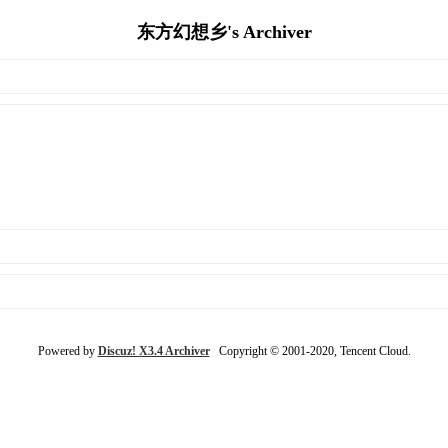
东方幻想乡's Archiver
Powered by
Discuz! X3.4 Archiver
Copyright © 2001-2020, Tencent Cloud.